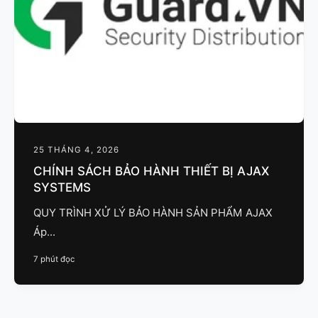
ẩ
g
m
c
ủ
a
c
h
ú
n
25 THÁNG 4, 2026
g
CHÍNH SÁCH BẢO HÀNH THIẾT BỊ AJAX
SYSTEMS
t
ô
QUY TRÌNH XỬ LÝ BẢO HÀNH SẢN PHẨM AJAX
i
Áp...
7 phút đọc