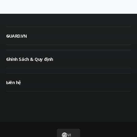
GUARD.VN
Chính Sách & Quy định
Liên hệ
P
h
ư
VI